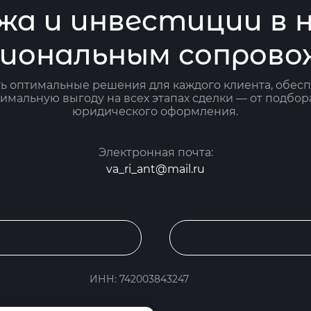
жа и инвестиции в
сиональным сопрово
ь оптимальные решения для каждого клиента, обесп
имальную выгоду на всех этапах сделки — от подбор
юридического оформления.
Электронная почта:
va_ri_ant@mail.ru
ИНН: 742003843247